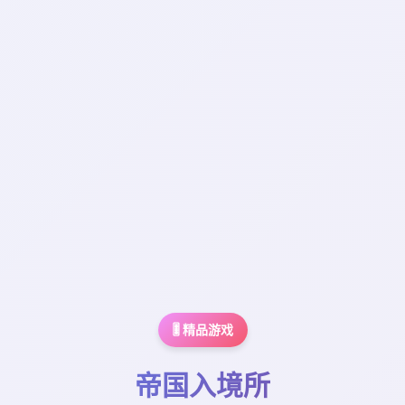
🎚️ 精品游戏
帝国入境所