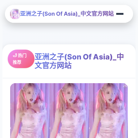
亚洲之子(Son Of Asia)_中文官方网站
亚洲之子(Son Of Asia)_中
🛁 热门
推荐
文官方网站