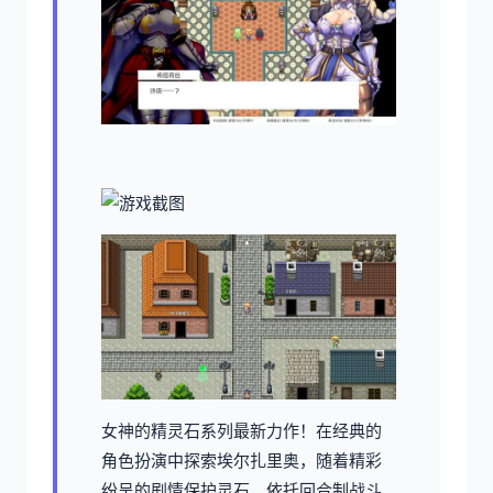
女神的精灵石系列最新力作！在经典的
角色扮演中探索埃尔扎里奥，随着精彩
纷呈的剧情保护灵石，依托回合制战斗