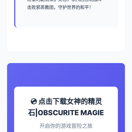
击败邪恶教团，守护世界的和平！
💿 点击下载女神的精灵
石|OBSCURITE MAGIE
开启你的游戏冒险之旅