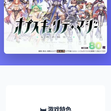
🛏️ 游戏特色