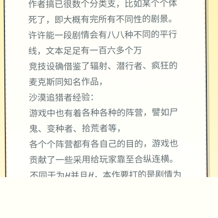
作者搞已很数个分类支，比如某个个体
死了，即大概有完所有不同性的剧景。
许许能一段剧情会有八八种不同的平行
线，文本足足有一百六多个万
竞技设确借鉴了辐射、潜行者、疯狂的
麦克斯同知名作品，
沙漠追猎者经验：
游戏中也有着各种各种的阵营，譬如尸
鬼、变种者、拾荒者等，
各个个阵营都有各自己的目的，游戏也
贡献了一些采用给玩家靠至合纵连横。
不同于为H并且H，本作要打的是剧情为
先，H为辅料的这样一种享受，
所以如果单单是为了H中容物而游玩本