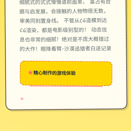
细腻式的式式慢慢道前面来， 富占有哲
据与启发展，会接触的人物物很无数，
审美同刻置身线。 不管从CG造模到达
CG渲染，都是电影级别型的！ 动态信
息也非常的细腻！绝对是不庞大概错过
的大作！眼降着臂-沙漠追猎者白送记录
★
精心制作的游戏体验
→
✧
♥