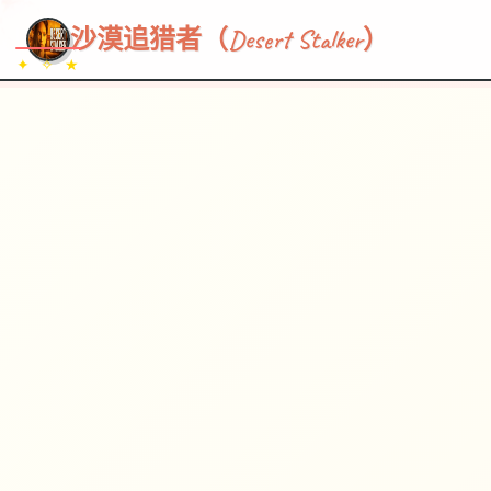
~~~
★
♡
✦
✧
♥
~
→
↗
沙漠追猎者（Desert Stalker）
✦ ✧ ★