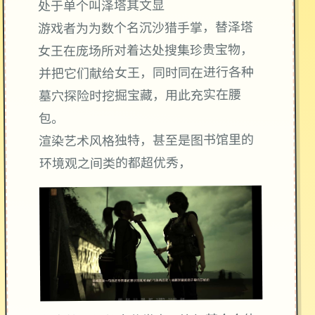
处于单个叫泽塔其文显
游戏者为为数个名沉沙猎手掌，替泽塔
女王在庞场所对着达处搜集珍贵宝物，
并把它们献给女王，同时同在进行各种
墓穴探险时挖掘宝藏，用此充实在腰
包。
渲染艺术风格独特，甚至是图书馆里的
环境观之间类的都超优秀，