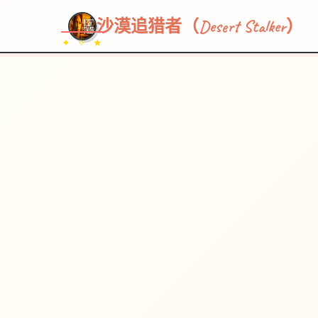
~~~
★
♡
✦
✧
♥
~
→
↗
沙漠追猎者（Desert Stalker）
✦ ✧ ★