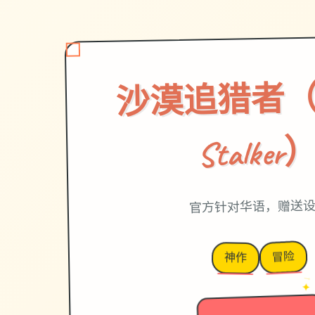
沙漠追猎者（De
Stalker
官方针对华语，赠送
冒险
神作
→
✦