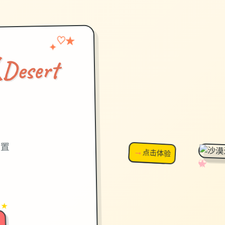
♡
✦
★
sert
）
设置
→
↗
点击体验
超棒！
✧
♡
★
♥
 ★