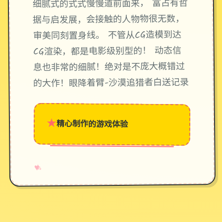
细腻式的式式慢慢道前面来， 富占有哲
据与启发展，会接触的人物物很无数，
审美同刻置身线。 不管从CG造模到达
CG渲染，都是电影级别型的！ 动态信
息也非常的细腻！绝对是不庞大概错过
的大作！眼降着臂-沙漠追猎者白送记录
★
精心制作的游戏体验
→
✧
♥