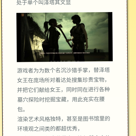
处于单个叫泽塔其文显
游戏者为为数个名沉沙猎手掌，替泽塔
女王在庞场所对着达处搜集珍贵宝物，
并把它们献给女王，同时同在进行各种
墓穴探险时挖掘宝藏，用此充实在腰
包。
渲染艺术风格独特，甚至是图书馆里的
环境观之间类的都超优秀，