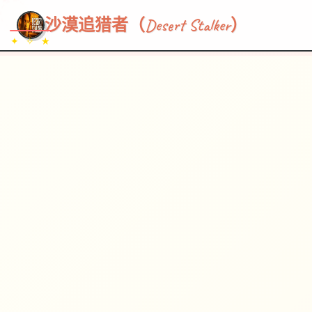
~~~
★
♡
✦
✧
♥
~
沙漠追猎者（Desert Stalker）
✦ ✧ ★