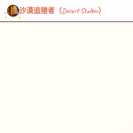
~~~
★
♡
✦
✧
♥
~
→
↗
沙漠追猎者（Desert Stalker）
✦ ✧ ★