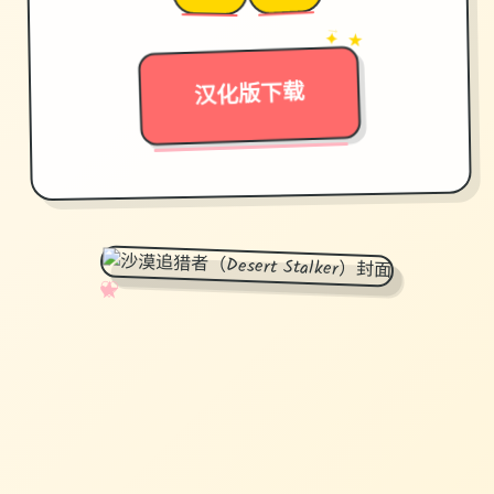
→
✦ ★
汉化版下载
✧
♡
★
♥