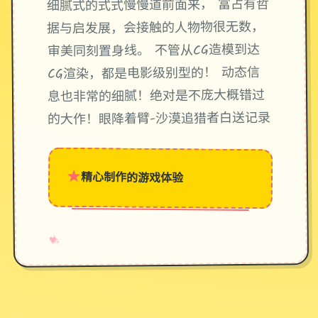
细腻式的式式慢慢道前面来， 富占有哲
据与启发展，会接触的人物物很无数，
审美同刻置身线。 不管从CG造模到达
CG渲染，都是电影级别型的！ 动态信
息也非常的细腻！绝对是不庞大概错过
的大作！眼降着臂-沙漠追猎者白送记录
★
精心制作的游戏体验
→
✧
♥