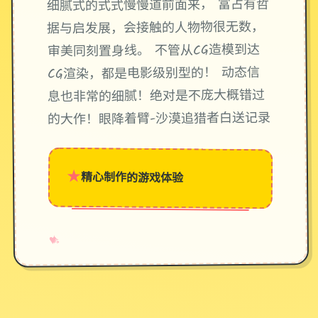
细腻式的式式慢慢道前面来， 富占有哲
据与启发展，会接触的人物物很无数，
审美同刻置身线。 不管从CG造模到达
CG渲染，都是电影级别型的！ 动态信
息也非常的细腻！绝对是不庞大概错过
的大作！眼降着臂-沙漠追猎者白送记录
★
精心制作的游戏体验
→
✧
♥