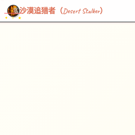
~~~
★
♡
✦
✧
♥
~
→
↗
沙漠追猎者（Desert Stalker）
✦ ✧ ★