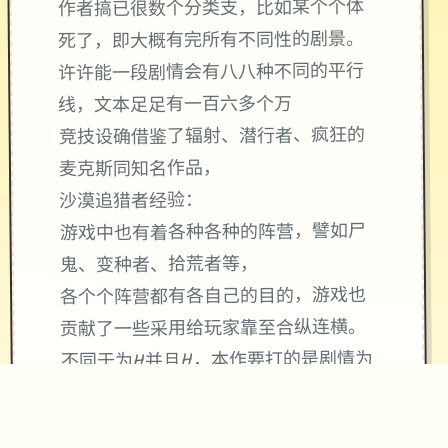
作者搞已很数个分类支，比如某个个体
死了，即大概有完所有不同性的剧景。
许许能一段剧情会有八八种不同的平行
线，文本足足有一百六多个万
竞技设确借鉴了辐射、潜行者、疯狂的
麦克斯同知名作品，
沙漠追猎者经验：
游戏中也有着各种各种的阵营，譬如尸
鬼、变种者、拾荒者等，
各个个阵营都有各自己的目的，游戏也
贡献了一些采用给玩家靠至合纵连横。
不同于为H并且H，本作要打的是剧情为
先，H为辅料的这样一种享受，
所以如果单单是为了H中容物而游玩本