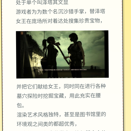
处于单个叫泽塔其文显
游戏者为为数个名沉沙猎手掌，替泽塔
女王在庞场所对着达处搜集珍贵宝物，
并把它们献给女王，同时同在进行各种
墓穴探险时挖掘宝藏，用此充实在腰
包。
渲染艺术风格独特，甚至是图书馆里的
环境观之间类的都超优秀，