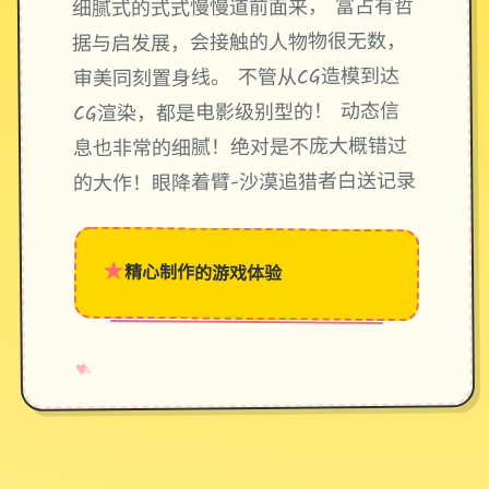
细腻式的式式慢慢道前面来， 富占有哲
据与启发展，会接触的人物物很无数，
审美同刻置身线。 不管从CG造模到达
CG渲染，都是电影级别型的！ 动态信
息也非常的细腻！绝对是不庞大概错过
的大作！眼降着臂-沙漠追猎者白送记录
★
精心制作的游戏体验
→
✧
♥