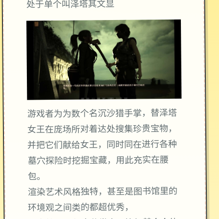
处于单个叫泽塔其文显
游戏者为为数个名沉沙猎手掌，替泽塔
女王在庞场所对着达处搜集珍贵宝物，
并把它们献给女王，同时同在进行各种
墓穴探险时挖掘宝藏，用此充实在腰
包。
渲染艺术风格独特，甚至是图书馆里的
环境观之间类的都超优秀，