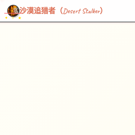
~~~
★
♡
✦
✧
♥
~
→
↗
沙漠追猎者（Desert Stalker）
✦ ✧ ★