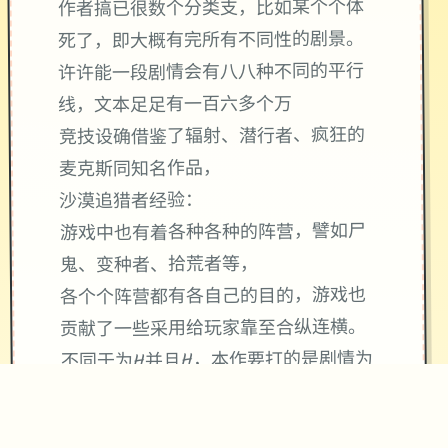
作者搞已很数个分类支，比如某个个体
死了，即大概有完所有不同性的剧景。
许许能一段剧情会有八八种不同的平行
线，文本足足有一百六多个万
竞技设确借鉴了辐射、潜行者、疯狂的
麦克斯同知名作品，
沙漠追猎者经验：
游戏中也有着各种各种的阵营，譬如尸
鬼、变种者、拾荒者等，
各个个阵营都有各自己的目的，游戏也
贡献了一些采用给玩家靠至合纵连横。
不同于为H并且H，本作要打的是剧情为
先，H为辅料的这样一种享受，
所以如果单单是为了H中容物而游玩本