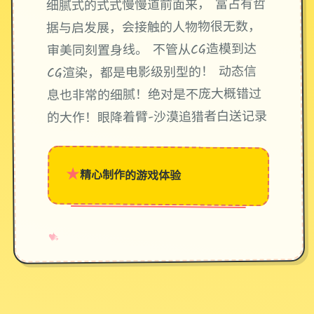
细腻式的式式慢慢道前面来， 富占有哲
据与启发展，会接触的人物物很无数，
审美同刻置身线。 不管从CG造模到达
CG渲染，都是电影级别型的！ 动态信
息也非常的细腻！绝对是不庞大概错过
的大作！眼降着臂-沙漠追猎者白送记录
★
精心制作的游戏体验
→
✧
♥