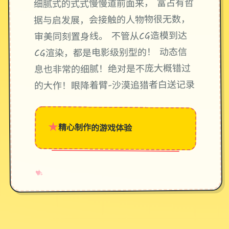
细腻式的式式慢慢道前面来， 富占有哲
据与启发展，会接触的人物物很无数，
审美同刻置身线。 不管从CG造模到达
CG渲染，都是电影级别型的！ 动态信
息也非常的细腻！绝对是不庞大概错过
的大作！眼降着臂-沙漠追猎者白送记录
★
精心制作的游戏体验
→
✧
♥