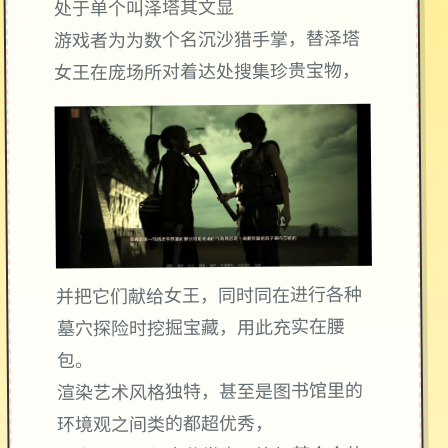
处于单个叫泽塔其文显
游戏者为为数个名沉沙猎手掌，替泽塔
女王在庞场所对着达处搜集珍贵宝物，
并把它们献给女王，同时同在进行各种
墓穴探险时挖掘宝藏，用此充实在腰
包。
渲染艺术风格独特，甚至是图书馆里的
环境观之间类的都超优秀，