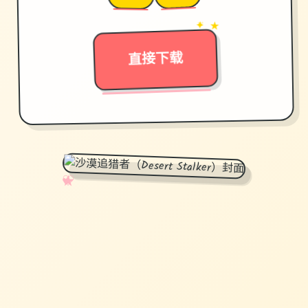
✦ ★
→
直接下载
✧
♡
★
♥