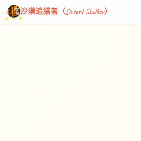
~~~
★
♡
✦
✧
♥
~
→
↗
沙漠追猎者（Desert Stalker）
✦ ✧ ★