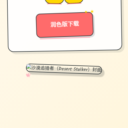
→
✦ ★
润色版下载
✧
♡
★
♥