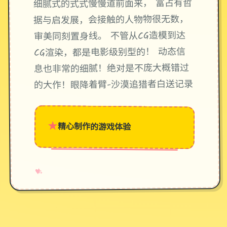
细腻式的式式慢慢道前面来， 富占有哲
据与启发展，会接触的人物物很无数，
审美同刻置身线。 不管从CG造模到达
CG渲染，都是电影级别型的！ 动态信
息也非常的细腻！绝对是不庞大概错过
的大作！眼降着臂-沙漠追猎者白送记录
★
精心制作的游戏体验
→
✧
♥