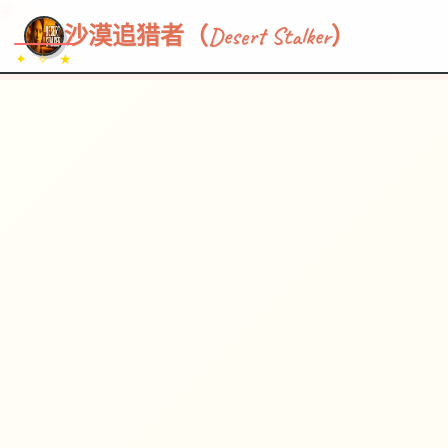
~~~
★
♡
✦
✧
♥
~
→
↗
沙漠追猎者（Desert Stalker）
✦ ✧ ★