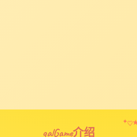
♡
✦
galGame介绍