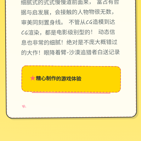
细腻式的式式慢慢道前面来， 富占有哲
据与启发展，会接触的人物物很无数，
审美同刻置身线。 不管从CG造模到达
CG渲染，都是电影级别型的！ 动态信
息也非常的细腻！绝对是不庞大概错过
的大作！眼降着臂-沙漠追猎者白送记录
★
精心制作的游戏体验
→
✧
♥