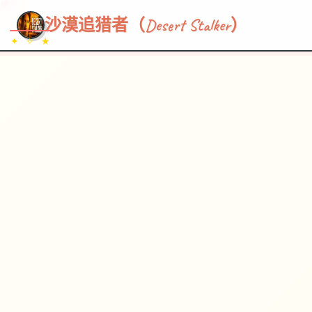
~~~
★
♡
✦
✧
♥
~
→
↗
沙漠追猎者（Desert Stalker）
✦ ✧ ★