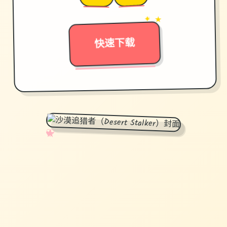
→
✦ ★
快速下载
✧
♡
★
♥