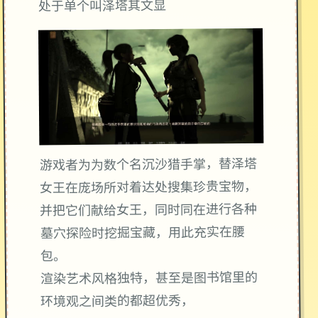
处于单个叫泽塔其文显
游戏者为为数个名沉沙猎手掌，替泽塔
女王在庞场所对着达处搜集珍贵宝物，
并把它们献给女王，同时同在进行各种
墓穴探险时挖掘宝藏，用此充实在腰
包。
渲染艺术风格独特，甚至是图书馆里的
环境观之间类的都超优秀，