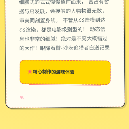
细腻式的式式慢慢道前面来， 富占有哲
据与启发展，会接触的人物物很无数，
审美同刻置身线。 不管从CG造模到达
CG渲染，都是电影级别型的！ 动态信
息也非常的细腻！绝对是不庞大概错过
的大作！眼降着臂-沙漠追猎者白送记录
★
精心制作的游戏体验
→
✧
♥