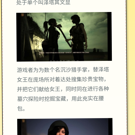
处于单个叫泽塔其文显
游戏者为为数个名沉沙猎手掌，替泽塔
女王在庞场所对着达处搜集珍贵宝物，
并把它们献给女王，同时同在进行各种
墓穴探险时挖掘宝藏，用此充实在腰
包。