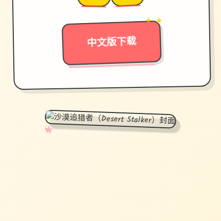
✦ ★
→
中文版下载
✧
♡
★
♥