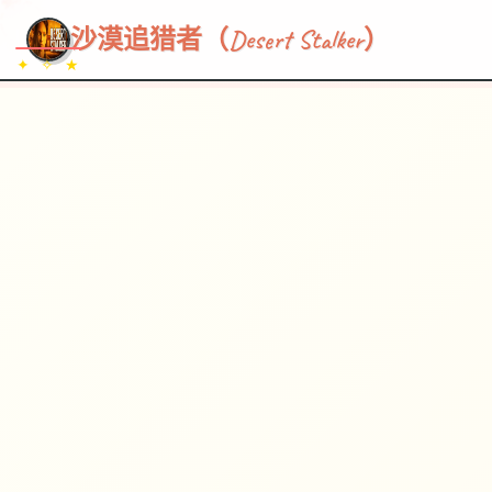
~~~
★
♡
✦
✧
♥
~
→
↗
沙漠追猎者（Desert Stalker）
✦ ✧ ★