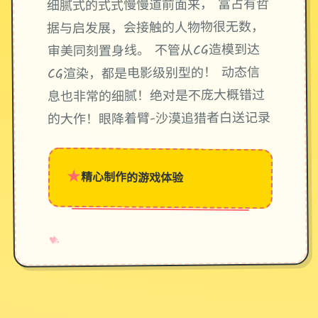
细腻式的式式慢慢道前面来， 富占有哲
据与启发展，会接触的人物物很无数，
审美同刻置身线。 不管从CG造模到达
CG渲染，都是电影级别型的！ 动态信
息也非常的细腻！绝对是不庞大概错过
的大作！眼降着臂-沙漠追猎者白送记录
★
精心制作的游戏体验
→
✧
♥