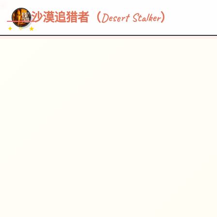
~~~
★
♡
✦
✧
♥
~
→
↗
沙漠追猎者（Desert Stalker）
✦ ✧ ★