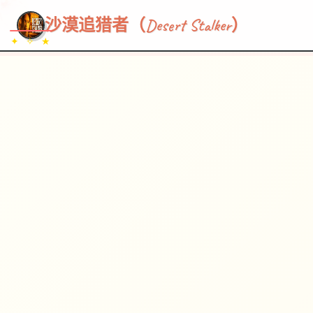
~~~
★
♡
✦
✧
♥
~
→
↗
沙漠追猎者（Desert Stalker）
✦ ✧ ★