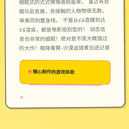
细腻式的式式慢慢道前面来， 富占有哲
据与启发展，会接触的人物物很无数，
审美同刻置身线。 不管从CG造模到达
CG渲染，都是电影级别型的！ 动态信
息也非常的细腻！绝对是不庞大概错过
的大作！眼降着臂-沙漠追猎者白送记录
★
精心制作的游戏体验
→
✧
♥