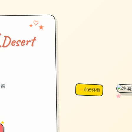
✦
★
♡
sert
）
设置
→
↗
点击体验
超棒！
✧
♡
★
♥
 ★