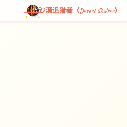
~~~
★
♡
✦
✧
♥
~
→
↗
沙漠追猎者（Desert Stalker）
✦ ✧ ★