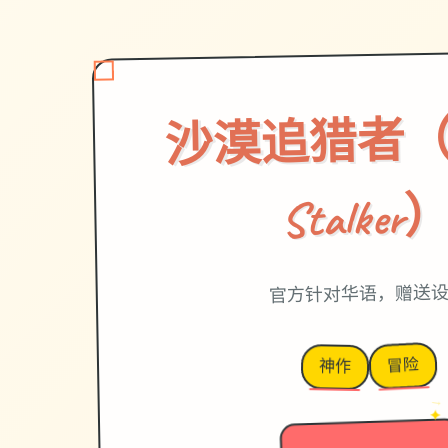
沙漠追猎者（De
Stalker
官方针对华语，赠送
冒险
神作
→
✦