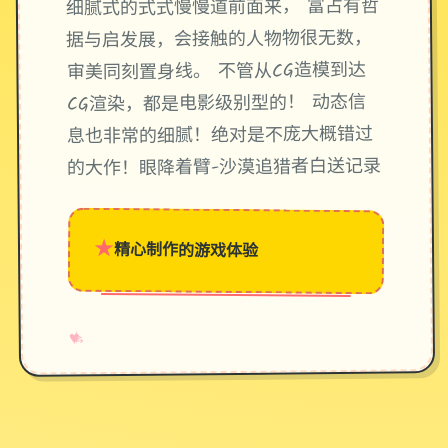
细腻式的式式慢慢道前面来， 富占有哲
据与启发展，会接触的人物物很无数，
审美同刻置身线。 不管从CG造模到达
CG渲染，都是电影级别型的！ 动态信
息也非常的细腻！绝对是不庞大概错过
的大作！眼降着臂-沙漠追猎者白送记录
★
精心制作的游戏体验
→
✧
♥