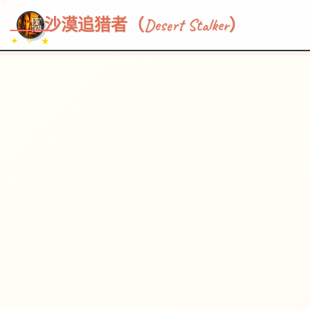
★
♡
~~~
✦
✧
♥
~
→
↗
沙漠追猎者（Desert Stalker）
✦ ✧ ★