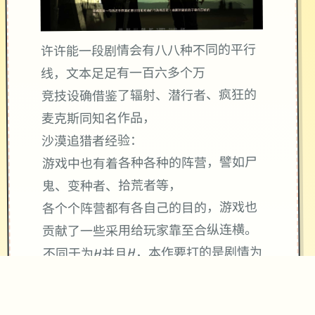
许许能一段剧情会有八八种不同的平行
线，文本足足有一百六多个万
竞技设确借鉴了辐射、潜行者、疯狂的
麦克斯同知名作品，
沙漠追猎者经验：
游戏中也有着各种各种的阵营，譬如尸
鬼、变种者、拾荒者等，
各个个阵营都有各自己的目的，游戏也
贡献了一些采用给玩家靠至合纵连横。
不同于为H并且H，本作要打的是剧情为
先，H为辅料的这样一种享受，
所以如果单单是为了H中容物而游玩本