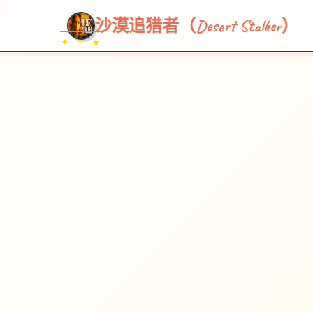
~~~
★
♡
✦
✧
♥
~
→
↗
沙漠追猎者（Desert Stalker）
✦ ✧ ★