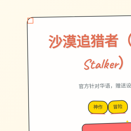
沙漠追猎者（De
Stalker
官方针对华语，赠送
冒险
神作
→
✦