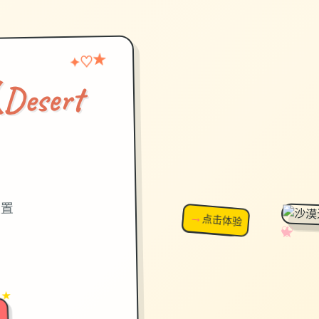
★
♡
✦
sert
）
设置
→
↗
点击体验
超棒！
✧
♡
★
♥
 ★