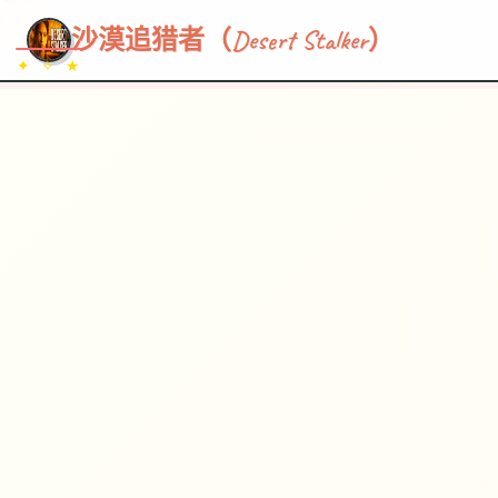
~~~
★
♡
✦
✧
♥
~
→
↗
沙漠追猎者（Desert Stalker）
✦ ✧ ★