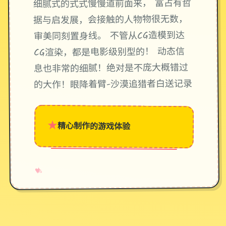
细腻式的式式慢慢道前面来， 富占有哲
据与启发展，会接触的人物物很无数，
审美同刻置身线。 不管从CG造模到达
CG渲染，都是电影级别型的！ 动态信
息也非常的细腻！绝对是不庞大概错过
的大作！眼降着臂-沙漠追猎者白送记录
★
精心制作的游戏体验
→
✧
♥