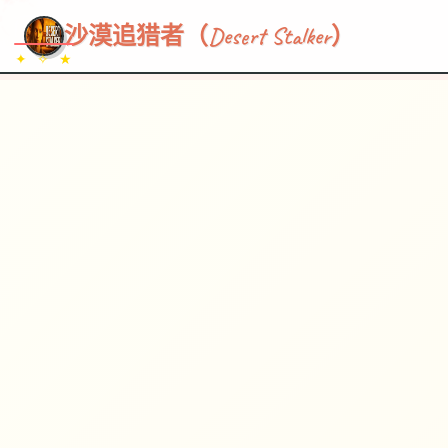
~~~
★
♡
✦
✧
♥
~
→
↗
沙漠追猎者（Desert Stalker）
✦ ✧ ★