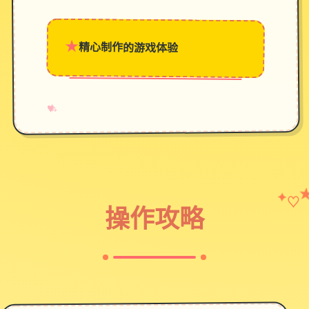
★
精心制作的游戏体验
→
✧
♥
♡
✦
操作攻略