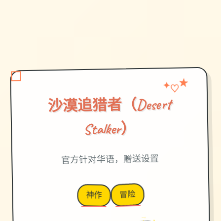
★
♡
✦
沙漠追猎者（Desert
Stalker）
官方针对华语，赠送设置
冒险
神作
→
✦ ★