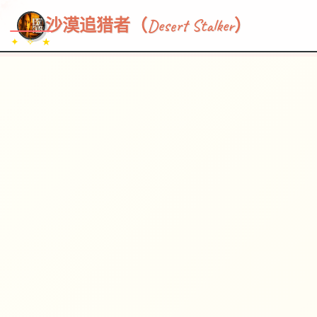
~~~
★
♡
✦
✧
♥
~
→
↗
沙漠追猎者（Desert Stalker）
✦ ✧ ★