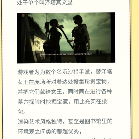
处于单个叫泽塔其文显
游戏者为为数个名沉沙猎手掌，替泽塔
女王在庞场所对着达处搜集珍贵宝物，
并把它们献给女王，同时同在进行各种
墓穴探险时挖掘宝藏，用此充实在腰
包。
渲染艺术风格独特，甚至是图书馆里的
环境观之间类的都超优秀，