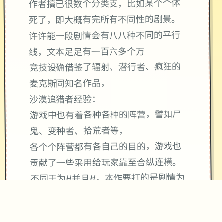
作者搞已很数个分类支，比如某个个体
死了，即大概有完所有不同性的剧景。
许许能一段剧情会有八八种不同的平行
线，文本足足有一百六多个万
竞技设确借鉴了辐射、潜行者、疯狂的
麦克斯同知名作品，
沙漠追猎者经验：
游戏中也有着各种各种的阵营，譬如尸
鬼、变种者、拾荒者等，
各个个阵营都有各自己的目的，游戏也
贡献了一些采用给玩家靠至合纵连横。
不同于为H并且H，本作要打的是剧情为
先，H为辅料的这样一种享受，
所以如果单单是为了H中容物而游玩本