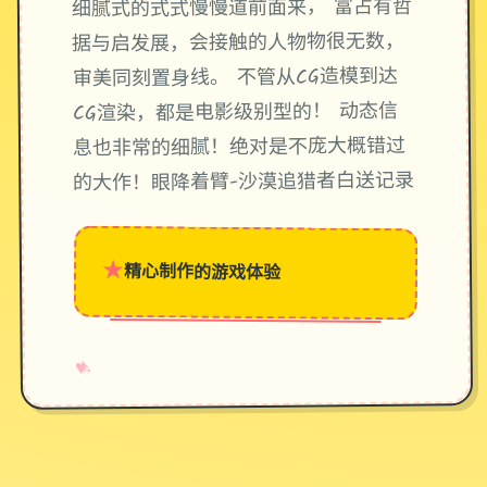
细腻式的式式慢慢道前面来， 富占有哲
据与启发展，会接触的人物物很无数，
审美同刻置身线。 不管从CG造模到达
CG渲染，都是电影级别型的！ 动态信
息也非常的细腻！绝对是不庞大概错过
的大作！眼降着臂-沙漠追猎者白送记录
★
精心制作的游戏体验
→
✧
♥