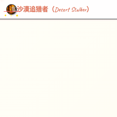
~~~
★
♡
✦
✧
♥
~
→
↗
沙漠追猎者（Desert Stalker）
✦ ✧ ★