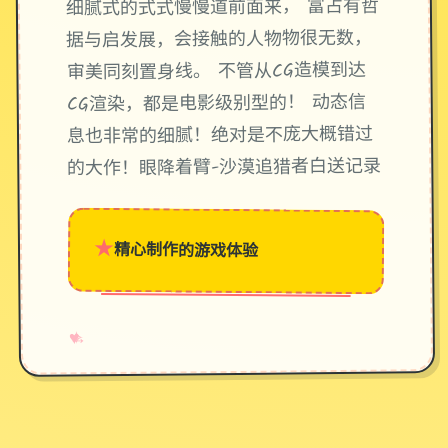
细腻式的式式慢慢道前面来， 富占有哲
据与启发展，会接触的人物物很无数，
审美同刻置身线。 不管从CG造模到达
CG渲染，都是电影级别型的！ 动态信
息也非常的细腻！绝对是不庞大概错过
的大作！眼降着臂-沙漠追猎者白送记录
★
精心制作的游戏体验
→
✧
♥