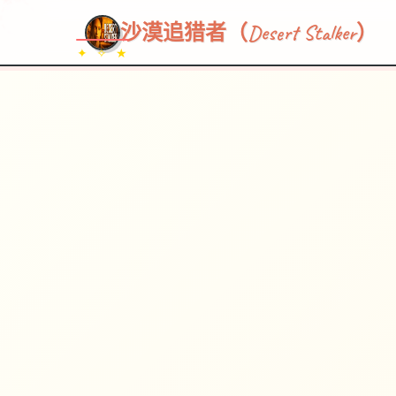
~~~
★
♡
✦
✧
♥
~
沙漠追猎者（Desert Stalker）
✦ ✧ ★