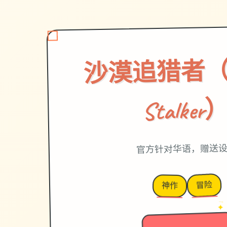
沙漠追猎者（De
Stalker
官方针对华语，赠送
冒险
神作
→
✦