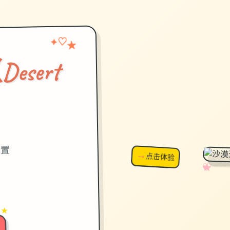
✦
★
♡
sert
）
设置
→
↗
点击体验
超棒！
✧
♡
★
♥
 ★