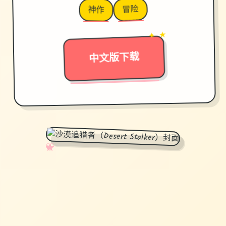
冒险
神作
→
✦ ★
中文版下载
✧
♡
★
♥