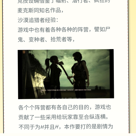
竞技设确借鉴了辐射、潜行者、疯狂的
麦克斯同知名作品，
沙漠追猎者经验：
游戏中也有着各种各种的阵营，譬如尸
鬼、变种者、拾荒者等，
各个个阵营都有各自己的目的，游戏也
贡献了一些采用给玩家靠至合纵连横。
不同于为H并且H，本作要打的是剧情为