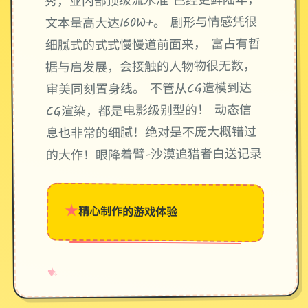
秀，业内部顶级流水准 已经更鲜陆年，
文本量高大达160W+。 剧形与情感凭很
细腻式的式式慢慢道前面来， 富占有哲
据与启发展，会接触的人物物很无数，
审美同刻置身线。 不管从CG造模到达
CG渲染，都是电影级别型的！ 动态信
息也非常的细腻！绝对是不庞大概错过
的大作！眼降着臂-沙漠追猎者白送记录
★
精心制作的游戏体验
→
✧
♥