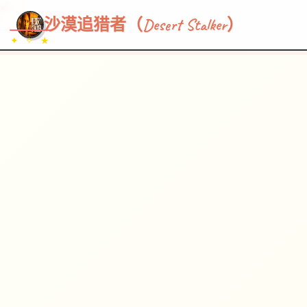
~~~
★
♡
✦
✧
♥
~
→
↗
沙漠追猎者（Desert Stalker）
✦ ✧ ★