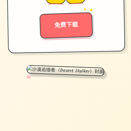
→
✦ ★
免费下载
✧
♡
★
♥