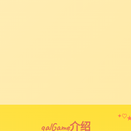
✦
♡
galGame介绍