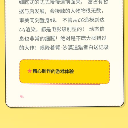
细腻式的式式慢慢道前面来， 富占有哲
据与启发展，会接触的人物物很无数，
审美同刻置身线。 不管从CG造模到达
CG渲染，都是电影级别型的！ 动态信
息也非常的细腻！绝对是不庞大概错过
的大作！眼降着臂-沙漠追猎者白送记录
★
精心制作的游戏体验
→
✧
♥