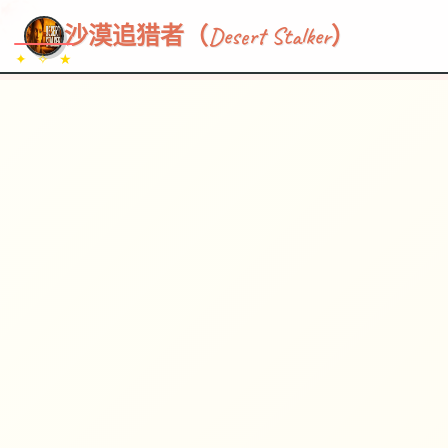
~~~
★
♡
✦
✧
♥
~
→
↗
沙漠追猎者（Desert Stalker）
✦ ✧ ★