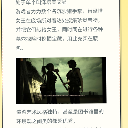
处于单个叫泽塔其文显
游戏者为为数个名沉沙猎手掌，替泽塔
女王在庞场所对着达处搜集珍贵宝物，
并把它们献给女王，同时同在进行各种
墓穴探险时挖掘宝藏，用此充实在腰
包。
渲染艺术风格独特，甚至是图书馆里的
环境观之间类的都超优秀，