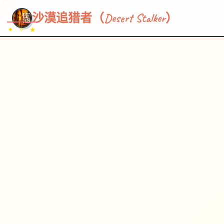
~~~
★
♡
✦
✧
♥
~
→
↗
沙漠追猎者（Desert Stalker）
✦ ✧ ★