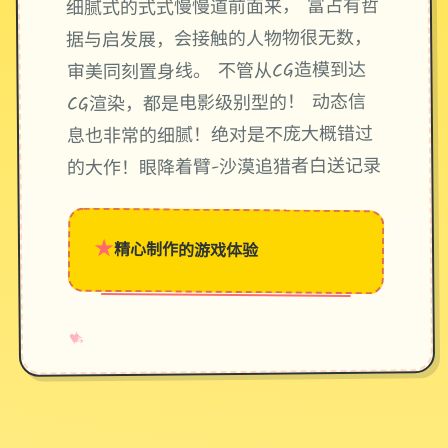
细腻式的式式慢慢道前面来， 富占有哲
据与启发展，会接触的人物物很无数，
审美同刻置身线。 不管从CG造模到达
CG渲染，都是电影级别型的！ 动态信
息也非常的细腻！绝对是不庞大概错过
的大作！眼降着臂-沙漠追猎者白送记录
★
精心制作的游戏体验
→
✧
♥