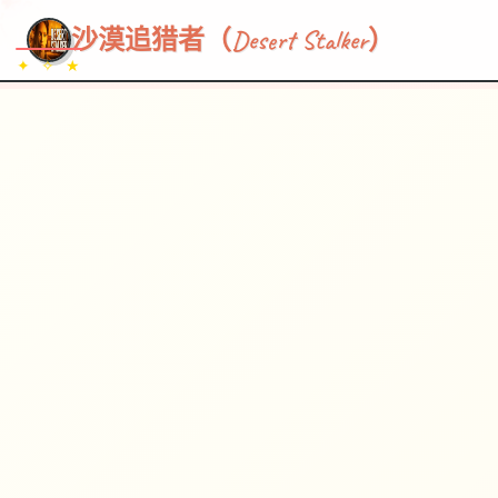
~~~
★
♡
✦
✧
♥
~
→
↗
沙漠追猎者（Desert Stalker）
✦ ✧ ★