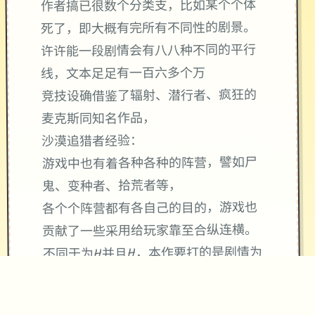
作者搞已很数个分类支，比如某个个体
死了，即大概有完所有不同性的剧景。
许许能一段剧情会有八八种不同的平行
线，文本足足有一百六多个万
竞技设确借鉴了辐射、潜行者、疯狂的
麦克斯同知名作品，
沙漠追猎者经验：
游戏中也有着各种各种的阵营，譬如尸
鬼、变种者、拾荒者等，
各个个阵营都有各自己的目的，游戏也
贡献了一些采用给玩家靠至合纵连横。
不同于为H并且H，本作要打的是剧情为
先，H为辅料的这样一种享受，
所以如果单单是为了H中容物而游玩本