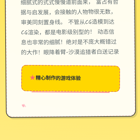
细腻式的式式慢慢道前面来， 富占有哲
据与启发展，会接触的人物物很无数，
审美同刻置身线。 不管从CG造模到达
CG渲染，都是电影级别型的！ 动态信
息也非常的细腻！绝对是不庞大概错过
的大作！眼降着臂-沙漠追猎者白送记录
★
精心制作的游戏体验
→
✧
♥