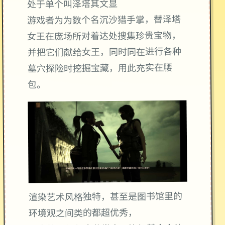
处于单个叫泽塔其文显
游戏者为为数个名沉沙猎手掌，替泽塔
女王在庞场所对着达处搜集珍贵宝物，
并把它们献给女王，同时同在进行各种
墓穴探险时挖掘宝藏，用此充实在腰
包。
渲染艺术风格独特，甚至是图书馆里的
环境观之间类的都超优秀，