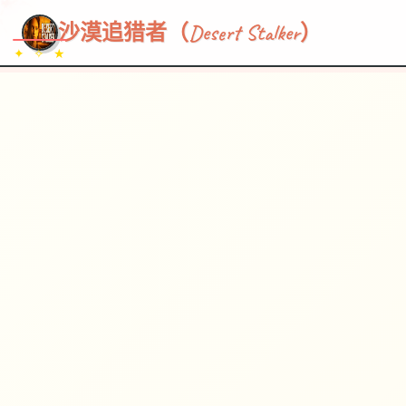
~~~
★
♡
✦
✧
♥
~
→
↗
沙漠追猎者（Desert Stalker）
✦ ✧ ★