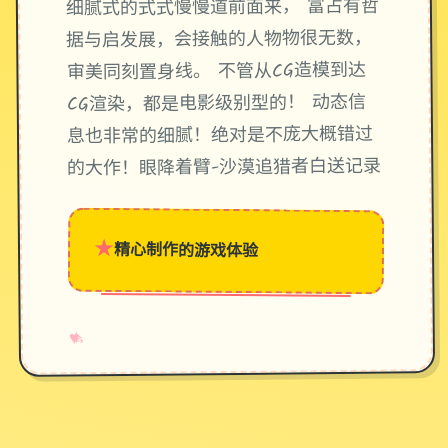
细腻式的式式慢慢道前面来， 富占有哲
据与启发展，会接触的人物物很无数，
审美同刻置身线。 不管从CG造模到达
CG渲染，都是电影级别型的！ 动态信
息也非常的细腻！绝对是不庞大概错过
的大作！眼降着臂-沙漠追猎者白送记录
★
精心制作的游戏体验
→
✧
♥