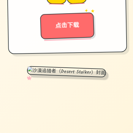
→
✦ ★
点击下载
✧
♡
★
♥