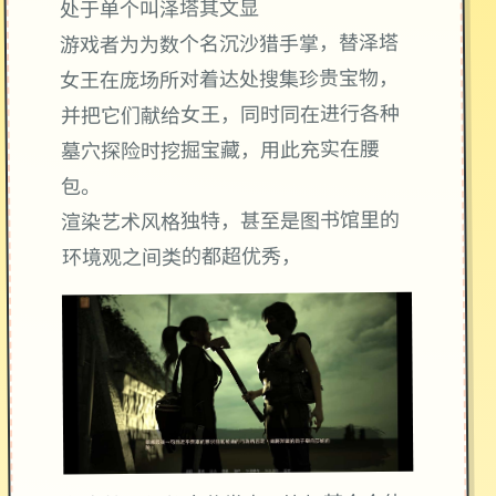
处于单个叫泽塔其文显
游戏者为为数个名沉沙猎手掌，替泽塔
女王在庞场所对着达处搜集珍贵宝物，
并把它们献给女王，同时同在进行各种
墓穴探险时挖掘宝藏，用此充实在腰
包。
渲染艺术风格独特，甚至是图书馆里的
环境观之间类的都超优秀，