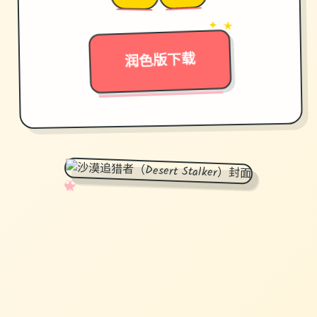
→
✦ ★
润色版下载
✧
♡
★
♥