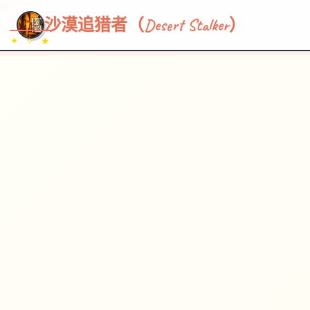
~~~
★
♡
✦
✧
♥
~
→
↗
沙漠追猎者（Desert Stalker）
✦ ✧ ★