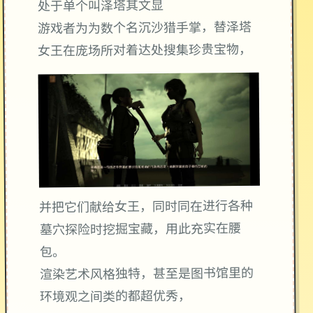
处于单个叫泽塔其文显
游戏者为为数个名沉沙猎手掌，替泽塔
女王在庞场所对着达处搜集珍贵宝物，
并把它们献给女王，同时同在进行各种
墓穴探险时挖掘宝藏，用此充实在腰
包。
渲染艺术风格独特，甚至是图书馆里的
环境观之间类的都超优秀，