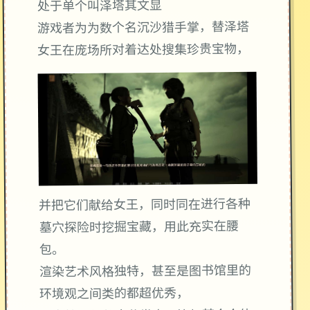
处于单个叫泽塔其文显
游戏者为为数个名沉沙猎手掌，替泽塔
女王在庞场所对着达处搜集珍贵宝物，
并把它们献给女王，同时同在进行各种
墓穴探险时挖掘宝藏，用此充实在腰
包。
渲染艺术风格独特，甚至是图书馆里的
环境观之间类的都超优秀，