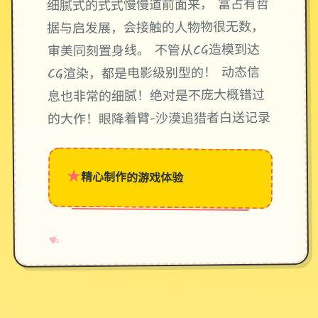
细腻式的式式慢慢道前面来， 富占有哲
据与启发展，会接触的人物物很无数，
审美同刻置身线。 不管从CG造模到达
CG渲染，都是电影级别型的！ 动态信
息也非常的细腻！绝对是不庞大概错过
的大作！眼降着臂-沙漠追猎者白送记录
★
精心制作的游戏体验
→
✧
♥