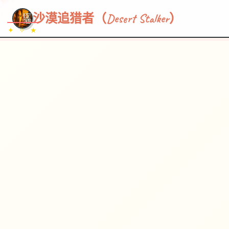
~~~
★
♡
✦
✧
♥
~
→
↗
沙漠追猎者（Desert Stalker）
✦ ✧ ★