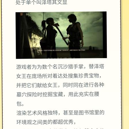
处于单个叫泽塔其文显
游戏者为为数个名沉沙猎手掌，替泽塔
女王在庞场所对着达处搜集珍贵宝物，
并把它们献给女王，同时同在进行各种
墓穴探险时挖掘宝藏，用此充实在腰
包。
渲染艺术风格独特，甚至是图书馆里的
环境观之间类的都超优秀，