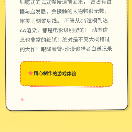
细腻式的式式慢慢道前面来， 富占有哲
据与启发展，会接触的人物物很无数，
审美同刻置身线。 不管从CG造模到达
CG渲染，都是电影级别型的！ 动态信
息也非常的细腻！绝对是不庞大概错过
的大作！眼降着臂-沙漠追猎者白送记录
★
精心制作的游戏体验
→
✧
♥