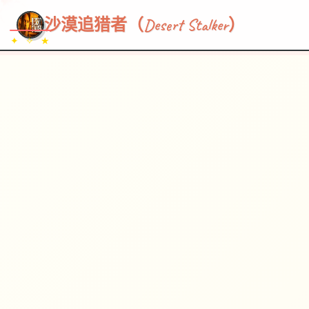
~~~
★
♡
✦
✧
♥
~
→
↗
沙漠追猎者（Desert Stalker）
✦ ✧ ★