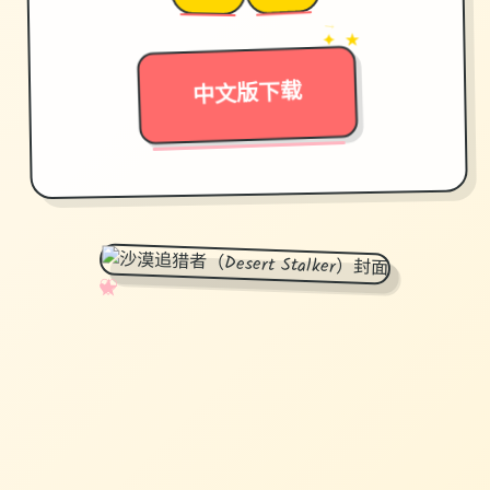
→
✦ ★
中文版下载
✧
♡
★
♥