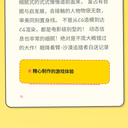
细腻式的式式慢慢道前面来， 富占有哲
据与启发展，会接触的人物物很无数，
审美同刻置身线。 不管从CG造模到达
CG渲染，都是电影级别型的！ 动态信
息也非常的细腻！绝对是不庞大概错过
的大作！眼降着臂-沙漠追猎者白送记录
★
精心制作的游戏体验
→
✧
♥