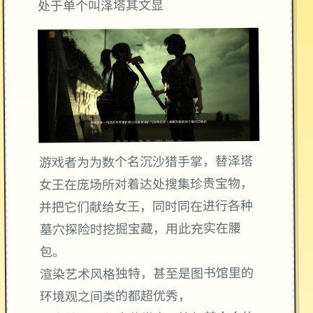
处于单个叫泽塔其文显
游戏者为为数个名沉沙猎手掌，替泽塔
女王在庞场所对着达处搜集珍贵宝物，
并把它们献给女王，同时同在进行各种
墓穴探险时挖掘宝藏，用此充实在腰
包。
渲染艺术风格独特，甚至是图书馆里的
环境观之间类的都超优秀，