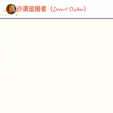
~~~
★
♡
✦
✧
♥
~
→
↗
沙漠追猎者（Desert Stalker）
✦ ✧ ★