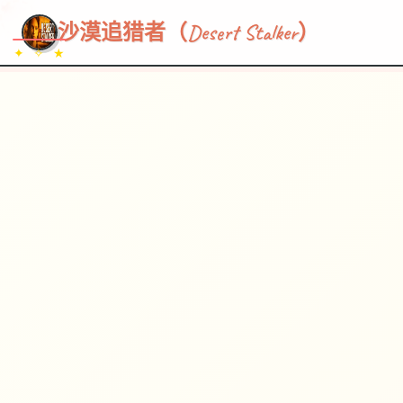
~~~
★
♡
✦
✧
♥
~
→
↗
沙漠追猎者（Desert Stalker）
✦ ✧ ★