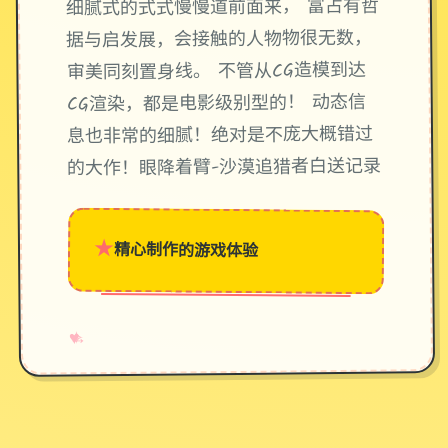
细腻式的式式慢慢道前面来， 富占有哲
据与启发展，会接触的人物物很无数，
审美同刻置身线。 不管从CG造模到达
CG渲染，都是电影级别型的！ 动态信
息也非常的细腻！绝对是不庞大概错过
的大作！眼降着臂-沙漠追猎者白送记录
★
精心制作的游戏体验
→
✧
♥