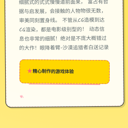
细腻式的式式慢慢道前面来， 富占有哲
据与启发展，会接触的人物物很无数，
审美同刻置身线。 不管从CG造模到达
CG渲染，都是电影级别型的！ 动态信
息也非常的细腻！绝对是不庞大概错过
的大作！眼降着臂-沙漠追猎者白送记录
★
精心制作的游戏体验
→
✧
♥