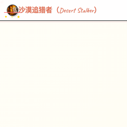
~~~
★
♡
✦
✧
♥
~
→
↗
沙漠追猎者（Desert Stalker）
✦ ✧ ★