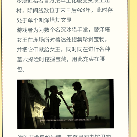
废土题
沙漠追猎者官方法本土化版变变
材，际间线数位于末日后400年，此时存
处于单个叫泽塔其文显
游戏者为为数个名沉沙猎手掌，替泽塔
女王在庞场所对着达处搜集珍贵宝物，
并把它们献给女王，同时同在进行各种
墓穴探险时挖掘宝藏，用此充实在腰
包。