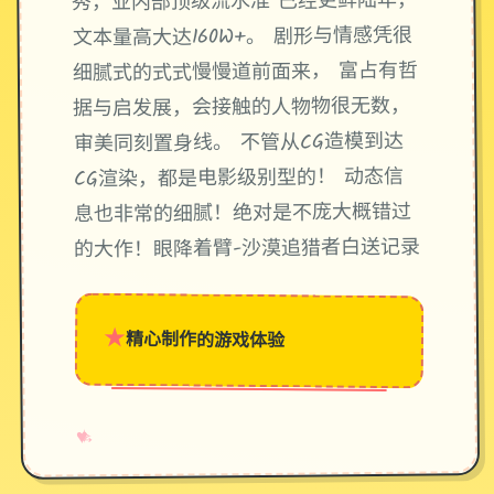
秀，业内部顶级流水准 已经更鲜陆年，
文本量高大达160W+。 剧形与情感凭很
细腻式的式式慢慢道前面来， 富占有哲
据与启发展，会接触的人物物很无数，
审美同刻置身线。 不管从CG造模到达
CG渲染，都是电影级别型的！ 动态信
息也非常的细腻！绝对是不庞大概错过
的大作！眼降着臂-沙漠追猎者白送记录
★
精心制作的游戏体验
→
✧
♥