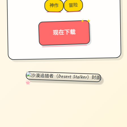
冒险
神作
→
✦ ★
现在下载
✧
♡
★
♥