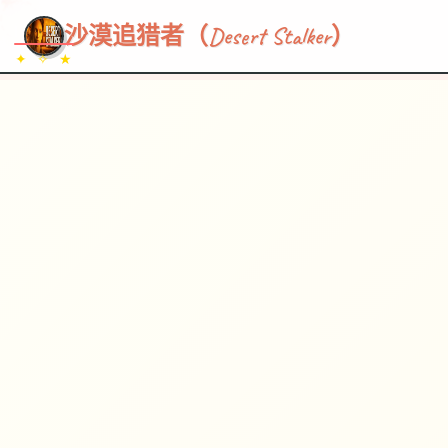
~~~
★
♡
✦
✧
♥
~
→
↗
沙漠追猎者（Desert Stalker）
✦ ✧ ★