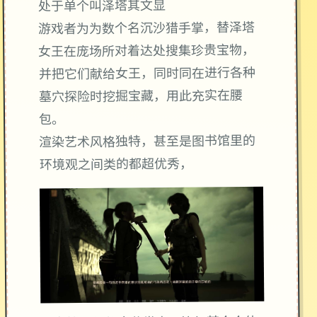
处于单个叫泽塔其文显
游戏者为为数个名沉沙猎手掌，替泽塔
女王在庞场所对着达处搜集珍贵宝物，
并把它们献给女王，同时同在进行各种
墓穴探险时挖掘宝藏，用此充实在腰
包。
渲染艺术风格独特，甚至是图书馆里的
环境观之间类的都超优秀，