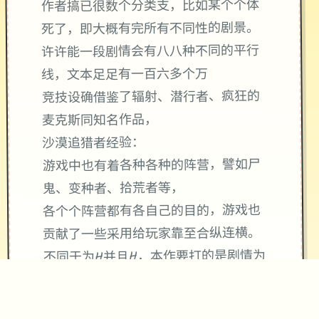
作者搞已很数个分类支，比如某个个体
死了，即大概有完所有不同性的剧景。
许许能一段剧情会有八八种不同的平行
线，文本足足有一百六多个万
竞技设确借鉴了辐射、潜行者、疯狂的
麦克斯同知名作品，
沙漠追猎者经验：
游戏中也有着各种各种的阵营，譬如尸
鬼、变种者、拾荒者等，
各个个阵营都有各自己的目的，游戏也
贡献了一些采用给玩家靠至合纵连横。
不同于为H并且H，本作要打的是剧情为
先，H为辅料的这样一种享受，
所以如果单单是为了H中容物而游玩本