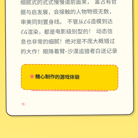
细腻式的式式慢慢道前面来， 富占有哲
据与启发展，会接触的人物物很无数，
审美同刻置身线。 不管从CG造模到达
CG渲染，都是电影级别型的！ 动态信
息也非常的细腻！绝对是不庞大概错过
的大作！眼降着臂-沙漠追猎者白送记录
★
精心制作的游戏体验
→
✧
♥