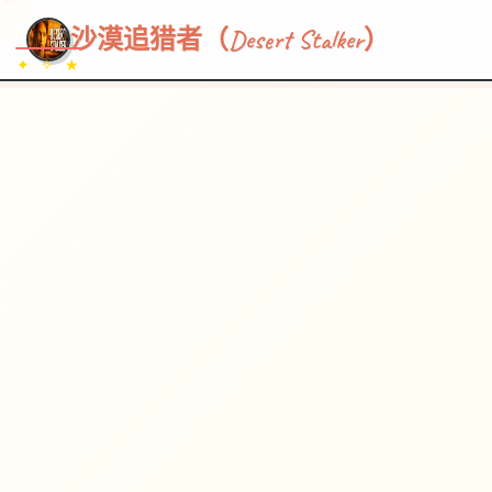
~~~
★
♡
✦
✧
♥
~
→
↗
沙漠追猎者（Desert Stalker）
✦ ✧ ★