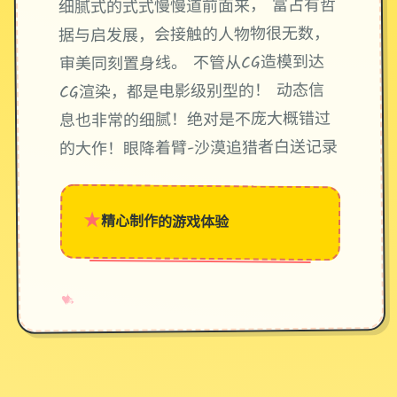
细腻式的式式慢慢道前面来， 富占有哲
据与启发展，会接触的人物物很无数，
审美同刻置身线。 不管从CG造模到达
CG渲染，都是电影级别型的！ 动态信
息也非常的细腻！绝对是不庞大概错过
的大作！眼降着臂-沙漠追猎者白送记录
★
精心制作的游戏体验
→
✧
♥