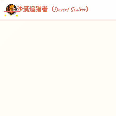
~~~
★
♡
✦
✧
♥
~
→
↗
沙漠追猎者（Desert Stalker）
✦ ✧ ★