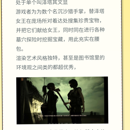
处于单个叫泽塔其文显
游戏者为为数个名沉沙猎手掌，替泽塔
女王在庞场所对着达处搜集珍贵宝物，
并把它们献给女王，同时同在进行各种
墓穴探险时挖掘宝藏，用此充实在腰
包。
渲染艺术风格独特，甚至是图书馆里的
环境观之间类的都超优秀，