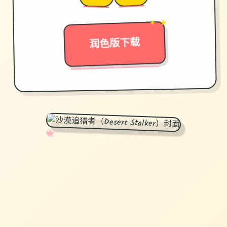
→
✦ ★
润色版下载
✧
♡
★
♥