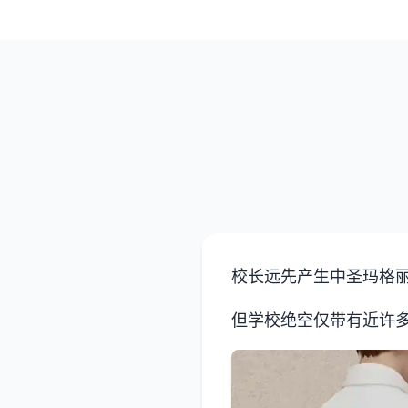
校长远先产生中
圣玛格
但学校绝空仅带有近许多