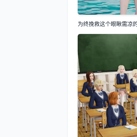
为终挽救这个眼瞅需凉