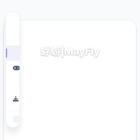
🔏 热门推荐
蜉蝣|MayFly
中文下载,最新官网
9.4
评分
2.3M
下载