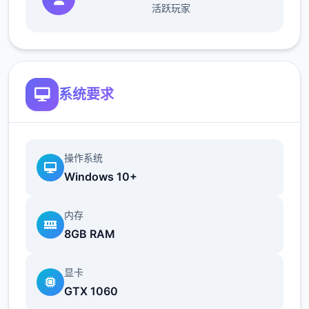
活跃玩家
系统要求
操作系统
Windows 10+
内存
沉浸于精美的游戏画面，感受高级建模与动态
8GB RAM
效果带来的视觉盛宴。EP2重置版带来了显著
提升的渲染质量、添加的体积光/体积雾以及更
显卡
精细的角色模型，每一帧都经过精心打磨。
GTX 1060