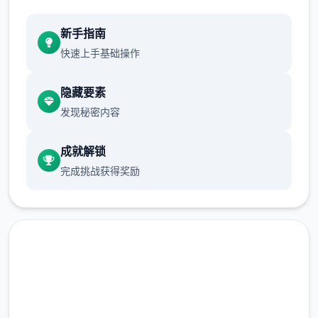
新手指南
快速上手基础操作
隐藏要素
发现秘密内容
成就解锁
完成挑战获得奖励
十年前，一场神秘事件导致城市中的部分居民
（特别是年轻群体）突然获得了超越常人的特
殊能力。然而，这些异能者中的一些人开始利
用自身能力从事违法行为，特别是针对上层区
在线下载 蜉蝣|MayFly
域的富裕阶层。这种现象引发了社会秩序的动