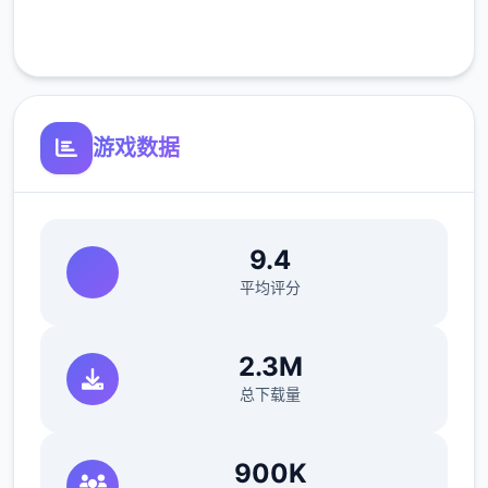
客服支持
在这样的世界背景下，你将扮演一名拥有特殊
异能的执法者，你的每一个抉择都可能影响你
与他人的关系和整个城市的命运走向。是像蜉
蝣一样短暂地存在于这座表面繁华的都市中，
游戏数据
还是在混乱中开辟出一条独特的道路，留下永
恒的传说？"改变命运的力量就在你手中。"
9.4
平均评分
2.3M
总下载量
900K