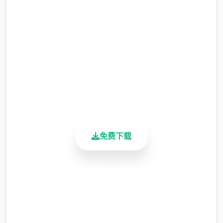
荡，治安形势日益严峻。
完整版游戏，免费体验
2.3M+
为了应对日益严重的混乱局面，都市管理当局
总下载量
4.9/5
制定了两项特殊法规：《特别执法条例》和
用户评分
《异能者管理法》。前者授权特定的异能者执
900K+
行更广泛的执法职责；后者则对异能者建立了
活跃用户
专门的管理体系，包括设立专门的矫正机构。
免费下载
安全下载
高速安装
完全免费