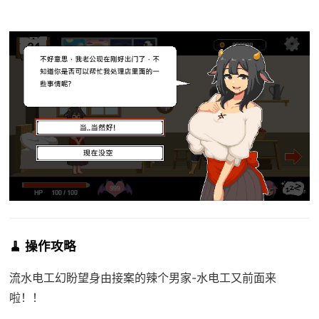
🧹 操作攻略
流水电工幻盼望
身由接案的辣个男家-水电工又前面来
啦！！