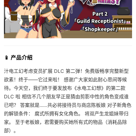
📱 产品介绍
汁电工幻考虑变员扩展 DLC 第二弹！免费版畅享完整新型
欲素！终于——它过来啦！ 感谢广大家如此耐心思间等候
待。今天空，我们终于要发放布《水电工幻想》的第二款
DLC 啦 相信不几个朋友早正是猜由剪影中性的角色变成谁
已吧？ 答案就是……共必将接待员与商店陈板娘 对子新角色
的解锁条件： 腐式所拥有女化角色。 将双产生龙姐妹带归
家。 至于老板娘，君需要购买她所有式的物品（消耗品除
部）。