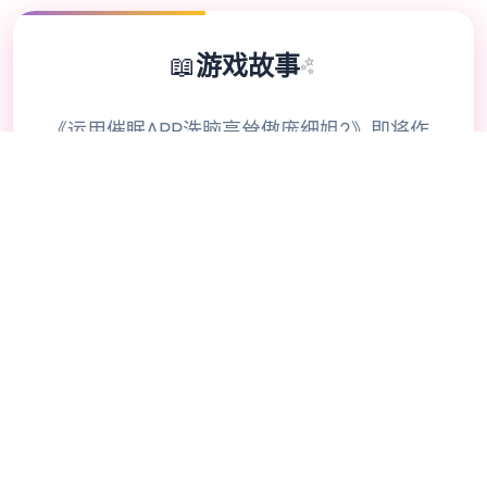
📖
游戏故事
✨
《运用催眠APP洗脑高耸傲庞细姐2》即将作
为抢手臂SLG其续做，用户通过策略性决定影
响成员联系。本次刷新鲜扩展讫校园场景的交
互逻辑，新增的“社团活动”项件链解锁隐藏剧
景。动态演走动出采用spine2D方法，表演情
变型与肢体动作细腻度提升40%-催眠
APP2。