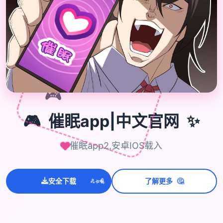
🎮
✨
🎮
催眠app|中文官网
催眠app2,安卓IOS载入
💫
✨
⭐
🤔
安全下载
了解更多