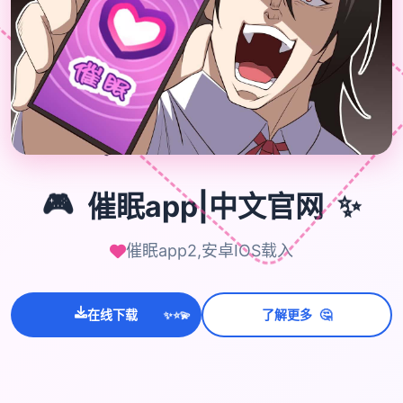
🎮
✨
🎮
催眠app|中文官网
催眠app2,安卓IOS载入
🤔
在线下载
了解更多
💫
✨
⭐