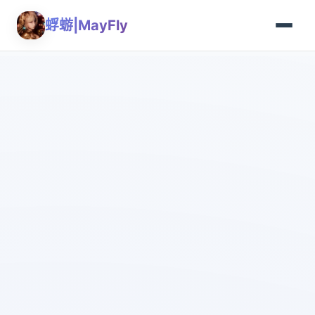
蜉蝣|MayFly