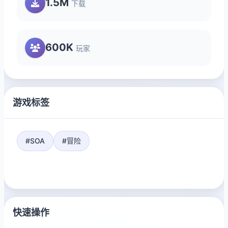
1.5M
下载
600K
玩家
游戏标签
#SOA
#冒险
快速操作