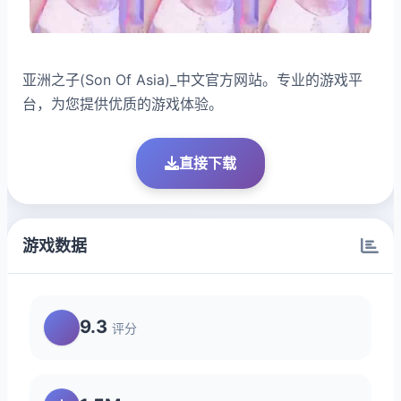
亚洲之子(Son Of Asia)_中文官方网站。专业的游戏平
台，为您提供优质的游戏体验。
直接下载
游戏数据
9.3
评分