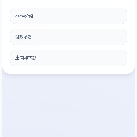
game介绍
游戏秘籍
直接下载