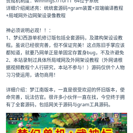
赞成机制度：winnings7/10/11 64位子系统
详细介绍阐述亮：统统套源码+gram装置+双端编译教程
+局域网外边网架设录像教程
神必须说明必观！！：
1、
梦幻西游单机
修订版包括全套源码，及建构架设设教
程。虽说已经很完善，但不保证完美！这点陈旧手掌应该
都知道，就要乃网单正是单固定存置身bug，不及许避免
2、本站录制过具体所局域网及外网架设教程（外网请根
据视频教程个人行研究，本站不参与！）源码仅供个人物
习习使运用，请勿商用！
详细介绍：梦江南版本，一直是很受欢迎的怀旧版本，使
命完善，玩法仿官。很许多小伙伴一直在找，今空终于拥
有了全套源码，包括网关于源码与gram工具源码。