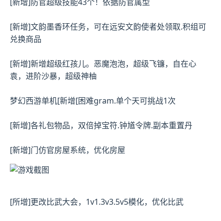
[新增]防官超级技能43个！依据防官属型
[新增]文韵墨香环任务，可在远安文韵使者处领取.积组可
兑换商品
[新增]新增超级红孩儿。恶魔泡泡，超级飞镰，自在心
袁，进阶沙暴，超级神柚
梦幻西游单机
[新增[困难gram.单个天可挑战1次
[新增]各礼包物品，双倍掉宝符.钟馗令牌.副本重置丹
[新增]门仿官房屋系统，优化房屋
[所增]更改比武大会，1v1.3v3.5v5模化，优化比武