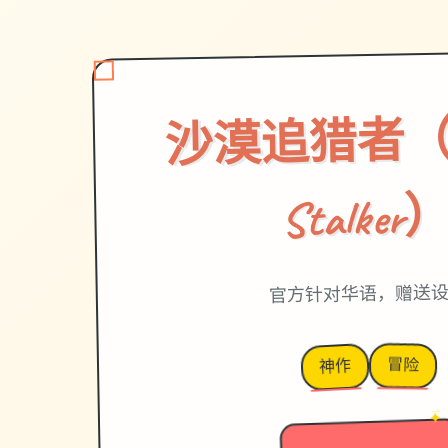
沙漠追猎者（De
Stalker
官方针对华语，赠送
冒险
神作
→
✦