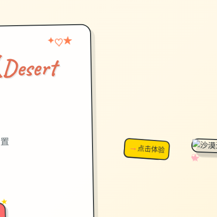
★
♡
✦
sert
）
设置
→
↗
点击体验
超棒！
✧
♡
★
♥
 ★