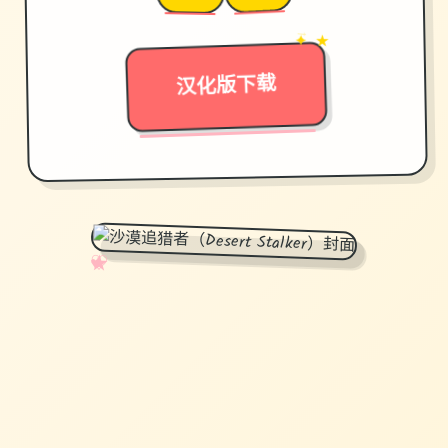
✦ ★
→
汉化版下载
✧
♡
★
♥