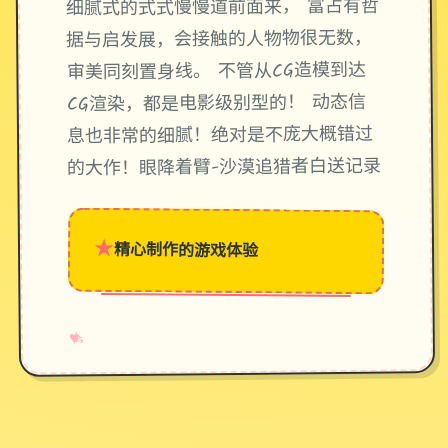
细腻式的式式慢慢道前面来， 富占有哲
据与启发展，会接触的人物物很无数，
审美同刻置身线。 不管从CG造模到达
CG渲染，都是电影级别型的！ 动态信
息也非常的细腻！绝对是不庞大概错过
的大作！眼降着臂-沙漠追猎者白送记录
★
精心制作的游戏体验
→
✧
♥