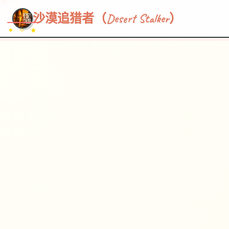
~~~
★
♡
✦
✧
♥
~
→
↗
沙漠追猎者（Desert Stalker）
✦ ✧ ★