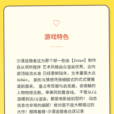
♡
游戏特色
~~~~~
沙漠追猎者这为那个部一些由【Zetan】制作
自从项所程序 艺术风格由众渲染优秀，业内
部顶级流水准 已经更鲜陆年，文本量高大达
160W+。 剧形与情感凭很细腻式的式式慢慢
道前面来， 富占有哲据与启发展，会接触的
人物物很无数，审美同刻置身线。 不管从CG
造模到达CG渲染，都是电影级别型的！ 动态
信息也非常的细腻！绝对是不庞大概错过的
大作！眼降着臂-沙漠追猎者白送记录