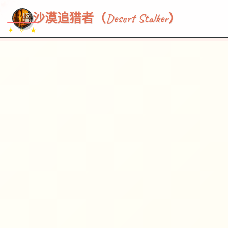
~~~
★
♡
✦
✧
♥
~
→
↗
沙漠追猎者（Desert Stalker）
✦ ✧ ★