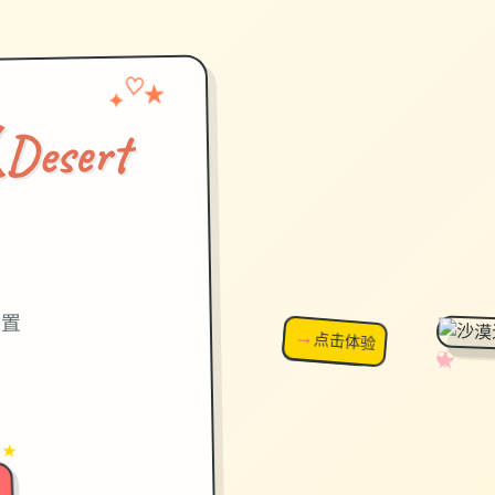
♡
✦
★
sert
）
设置
→
↗
点击体验
超棒！
✧
♡
★
♥
 ★