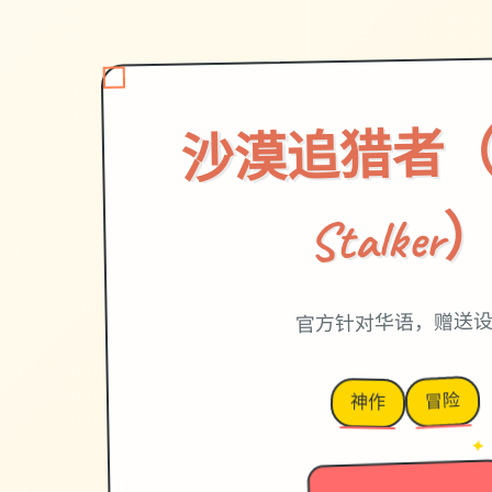
沙漠追猎者（De
Stalker
官方针对华语，赠送
冒险
神作
→
✦