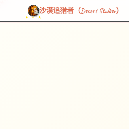
~~~
★
♡
✦
✧
♥
~
→
↗
沙漠追猎者（Desert Stalker）
✦ ✧ ★